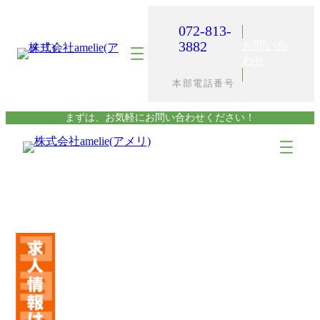
内
容
072-813-
を
3882
お問い合
ス
わせ
キ
本部電話番号
ッ
プ
まずは、お気軽にお問い合わせください！
ア
ア
イ
イ
コ
コ
ン
ン
リ
リ
ン
ン
ク
ク