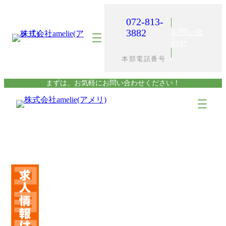
内
容
072-813-
を
3882
お問い合
ス
わせ
キ
本部電話番号
ッ
プ
まずは、お気軽にお問い合わせください！
ア
ア
イ
イ
コ
コ
ン
ン
リ
リ
ン
ン
ク
ク