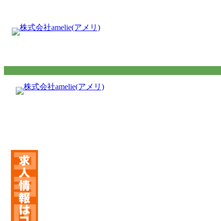
内
容
を
ス
キ
ッ
プ