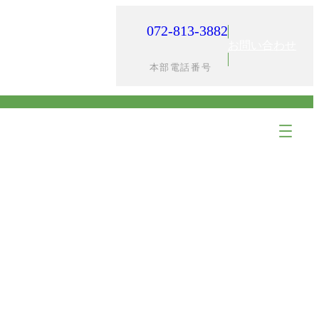
072-813-3882
入居までの流れ
採用情報
お問い合わせ
本部電話番号
ア
ア
イ
イ
コ
コ
ン
ン
リ
リ
ン
ン
ク
ク