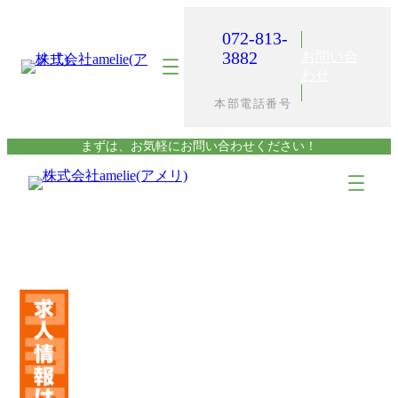
内
容
072-813-
を
3882
お問い合
ス
わせ
キ
本部電話番号
ッ
プ
まずは、お気軽にお問い合わせください！
ア
ア
イ
イ
コ
コ
ン
ン
リ
リ
ン
ン
ク
ク