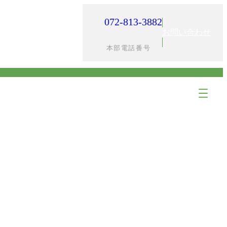
072-813-3882
入居までの流れ
採用情報
お問い合わせ
本部電話番号
ア
ア
イ
イ
コ
コ
ン
ン
リ
リ
ン
ン
ク
ク