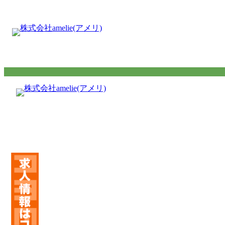
内
容
を
ス
キ
ッ
プ