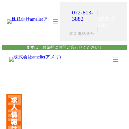
内
容
072-813-
を
3882
お問い合
ス
わせ
キ
本部電話番号
ッ
プ
まずは、お気軽にお問い合わせください！
ア
ア
イ
イ
コ
コ
ン
ン
リ
リ
ン
ン
ク
ク