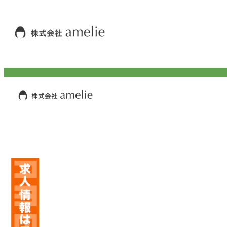
内
容
を
ス
キ
ッ
プ