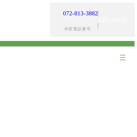
072-813-3882
入居までの流れ
採用情報
お問い合わせ
本部電話番号
ア
ア
イ
イ
コ
コ
ン
ン
リ
リ
ン
ン
ク
ク