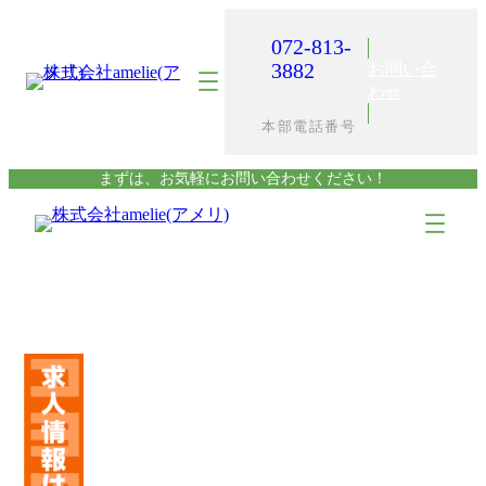
内
容
072-813-
を
3882
お問い合
ス
わせ
キ
本部電話番号
ッ
プ
まずは、お気軽にお問い合わせください！
ア
ア
イ
イ
コ
コ
ン
ン
リ
リ
ン
ン
ク
ク