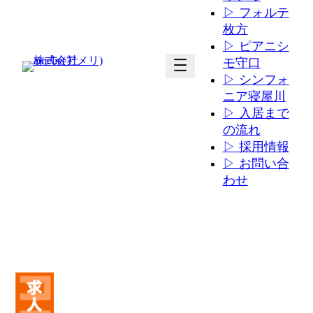
▷ フォルテ
枚方
▷ ピアニシ
ア
ア
モ守口
イ
イ
▷ シンフォ
コ
コ
ニア寝屋川
ン
ン
▷ 入居まで
リ
リ
の流れ
ン
ン
▷ 採用情報
ク
ク
▷ お問い合
わせ