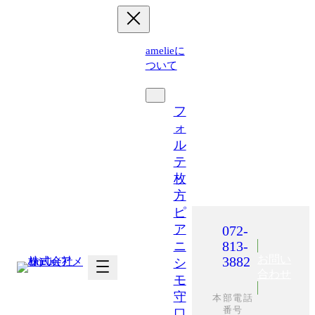
内
容
を
amelieに
ス
ついて
キ
運営施設
ッ
プ
フ
ォ
ル
テ
枚
方
ピ
ア
072-
813-
ニ
お問い
3882
シ
合わせ
モ
守
本部電話
番号
口