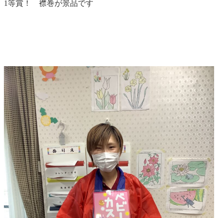
1等賞！ 襟巻が景品です