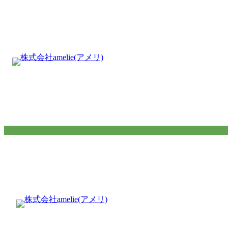
内
容
を
ス
キ
ッ
プ