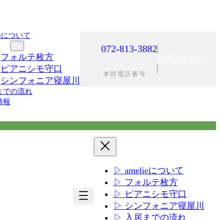
lieについて
施設
072-813-3882
フォルテ枚方
お問い合わせ
ピアニシモ守口
本部電話番号
シンフォニア寝屋川
までの流れ
情報
▷ amelieについて
▷ フォルテ枚方
ア
ア
▷ ピアニシモ守口
イ
イ
▷ シンフォニア寝屋川
コ
コ
▷ 入居までの流れ