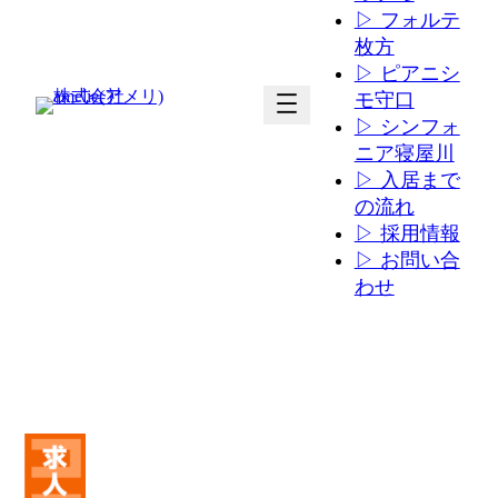
▷ フォルテ
枚方
▷ ピアニシ
ア
ア
モ守口
イ
イ
▷ シンフォ
コ
コ
ニア寝屋川
ン
ン
▷ 入居まで
リ
リ
の流れ
ン
ン
▷ 採用情報
ク
ク
▷ お問い合
わせ