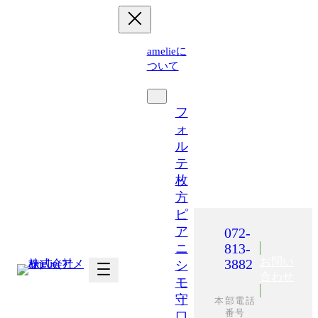
内
容
を
amelieに
ス
ついて
キ
運営施設
ッ
プ
フ
ォ
ル
テ
枚
方
ピ
ア
072-
813-
ニ
お問い
3882
シ
合わせ
モ
守
本部電話
番号
口