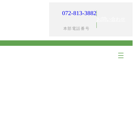
072-813-3882
入居までの流れ
採用情報
お問い合わせ
本部電話番号
ア
ア
イ
イ
コ
コ
ン
ン
リ
リ
ン
ン
ク
ク