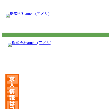
内
容
を
ス
キ
ッ
プ