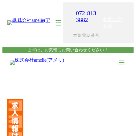
内
容
072-813-
を
3882
お問い合
ス
わせ
キ
本部電話番号
ッ
プ
まずは、お気軽にお問い合わせください！
ア
ア
イ
イ
コ
コ
ン
ン
リ
リ
ン
ン
ク
ク