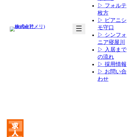
▷ フォルテ
枚方
▷ ピアニシ
ア
ア
モ守口
イ
イ
▷ シンフォ
コ
コ
ニア寝屋川
ン
ン
▷ 入居まで
リ
リ
の流れ
ン
ン
▷ 採用情報
ク
ク
▷ お問い合
わせ