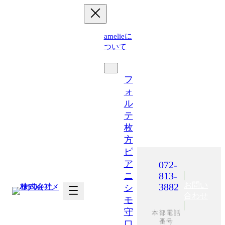
内
容
を
amelieに
ス
ついて
キ
運営施設
ッ
プ
フ
ォ
ル
テ
枚
方
ピ
ア
072-
813-
ニ
お問い
3882
シ
合わせ
モ
守
本部電話
番号
口