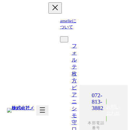
内
容
を
amelieに
ス
ついて
キ
運営施設
ッ
プ
フ
ォ
ル
テ
枚
方
ピ
ア
072-
813-
ニ
お問い
3882
シ
合わせ
モ
守
本部電話
番号
口