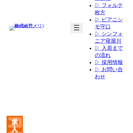
▷ フォルテ
枚方
▷ ピアニシ
ア
ア
モ守口
イ
イ
▷ シンフォ
コ
コ
ニア寝屋川
ン
ン
▷ 入居まで
リ
リ
の流れ
ン
ン
▷ 採用情報
ク
ク
▷ お問い合
わせ