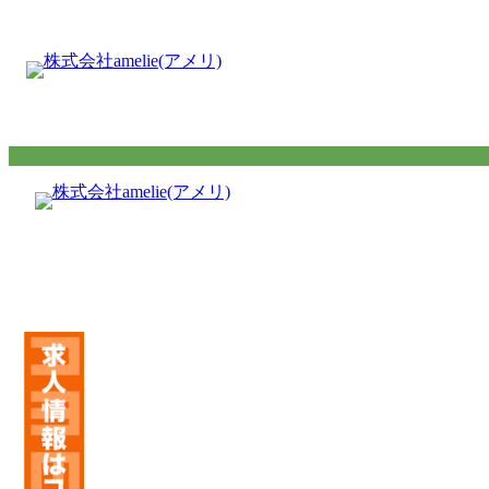
内
容
を
ス
キ
ッ
プ