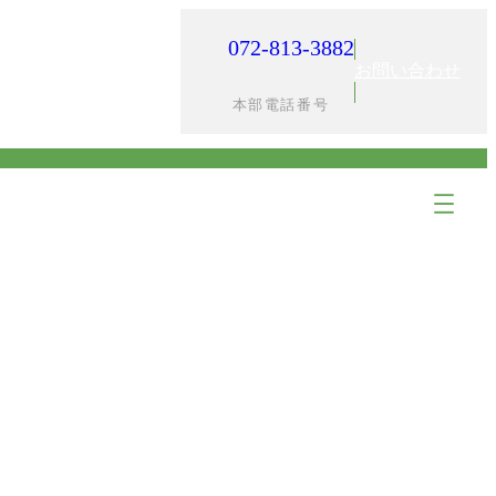
072-813-3882
入居までの流れ
採用情報
お問い合わせ
本部電話番号
ア
ア
イ
イ
コ
コ
ン
ン
リ
リ
ン
ン
ク
ク