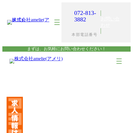
内
容
072-813-
を
3882
お問い合
ス
わせ
キ
本部電話番号
ッ
プ
まずは、お気軽にお問い合わせください！
ア
ア
イ
イ
コ
コ
ン
ン
リ
リ
ン
ン
ク
ク