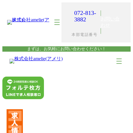
内
容
072-813-
を
3882
お問い合
ス
わせ
キ
本部電話番号
ッ
プ
まずは、お気軽にお問い合わせください！
ア
ア
イ
イ
コ
コ
ン
ン
リ
リ
ン
ン
ク
ク