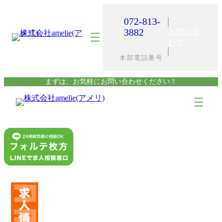
内
容
072-813-
を
3882
お問い合
ス
わせ
キ
本部電話番号
ッ
プ
まずは、お気軽にお問い合わせください！
ア
ア
イ
イ
コ
コ
ン
ン
リ
リ
ン
ン
ク
ク