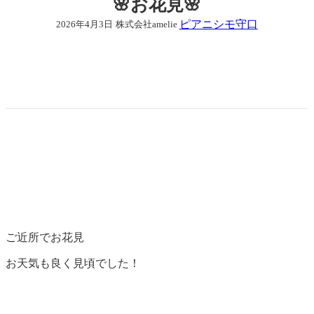
🌸お花見🌸
ピアニシモ守口
2026年4月3日
株式会社amelie
ご近所でお花見
お天気も良く見頃でした！