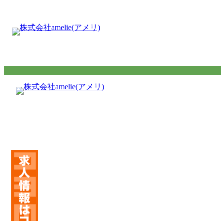
内
容
を
ス
キ
ッ
プ