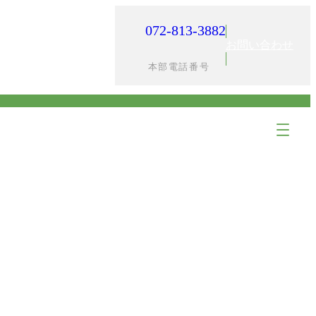
072-813-3882
入居までの流れ
採用情報
お問い合わせ
本部電話番号
ア
ア
イ
イ
コ
コ
ン
ン
リ
リ
ン
ン
ク
ク