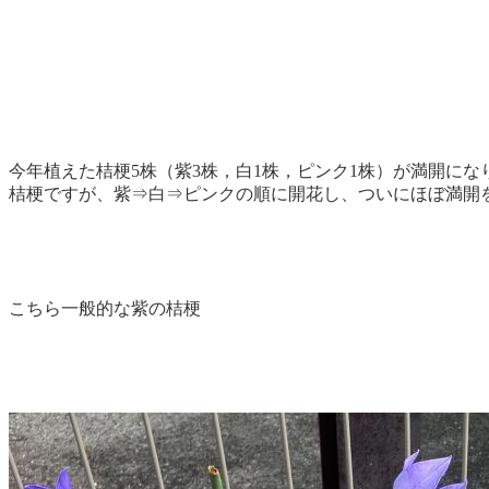
今年植えた桔梗5株（紫3株，白1株，ピンク1株）が満開にな
桔梗ですが、紫⇒白⇒ピンクの順に開花し、ついにほぼ満開
こちら一般的な紫の桔梗