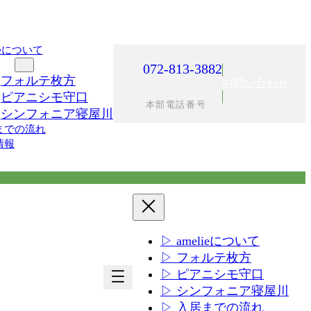
lieについて
施設
072-813-3882
フォルテ枚方
お問い合わせ
ピアニシモ守口
本部電話番号
シンフォニア寝屋川
までの流れ
情報
▷ amelieについて
▷ フォルテ枚方
ア
ア
▷ ピアニシモ守口
イ
イ
▷ シンフォニア寝屋川
コ
コ
▷ 入居までの流れ