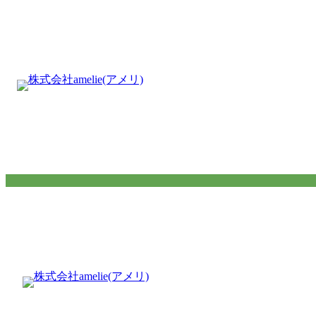
内
容
を
ス
キ
ッ
プ