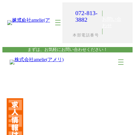
内
容
072-813-
を
3882
お問い合
ス
わせ
キ
本部電話番号
ッ
プ
まずは、お気軽にお問い合わせください！
ア
ア
イ
イ
コ
コ
ン
ン
リ
リ
ン
ン
ク
ク